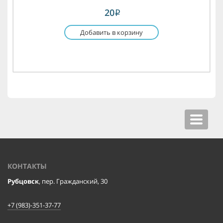
20
i
Добавить в корзину
Toggle
navigat
КОНТАКТЫ
Рубцовск
, пер. Гражданский, 30
+7 (983)-351-37-77