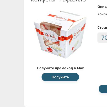
Опис
Конфе
Стои
7
Получите промокод в Max
Получить