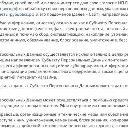
бодно, своей волей и в своем интересе даю свое согласие ИП Б
бцовск.рф
на обработку своих персональных данных, указанных 
цветы-рубцовск.рф
и его поддоменов (далее – Сайт), направляем
ю информацию, относящуюся ко мне как к Субъекту Персональ
нтактные данные (телефон, факс, электронная почта, почтовый 
анных я понимаю сбор, систематизацию, накопление, уточнени
нсграничную, обезличивание, блокирование, уничтожение, бесс
ерсональных Данных осуществляется исключительно в целях 
ующим направлением Субъекту Персональных Данных почтовых 
на, его аффилированных лиц и/или субподрядчиков, информац
 информации рекламно-новостного содержания, а также с цел
риятий Интернет-магазина.
альных данных Субъекта Персональных Данных является дата 
ерсональных Данных может осуществляться с помощью средств
йствующим законодательством РФ и внутренними положениями 
равовые, организационные и технические меры или обеспечи
оступа к ним, уничтожения, изменения, блокирования, копиров
авомерных действий в отношении персональных данных, а такж