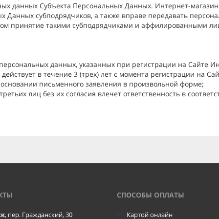
ых данных Субъекта Персональных Данных. Интернет-магазин 
х Данных субподрядчиков, а также вправе передавать персона
ом принятие такими субподрядчиками и аффилированными лиц
 персональных данных, указанных при регистрации на Сайте И
 действует в течение 3 (трех) лет с момента регистрации на Cа
 основании письменного заявления в произвольной форме;
ретьих лиц без их согласия влечет ответственность в соответ
КТЫ
CПОСОБЫ ОПЛАТЫ
ск
, пер. Гражданский, 30
Картой онлайн